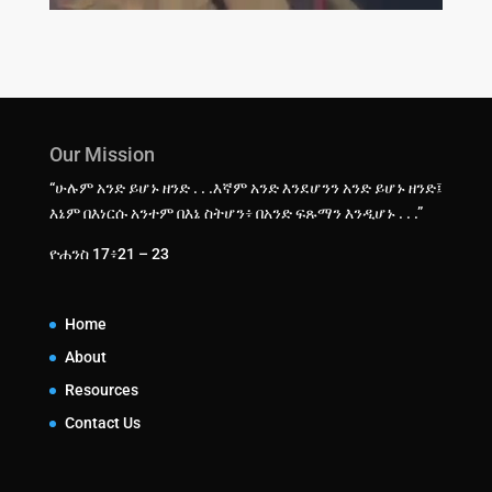
Our Mission
“ሁሉም አንድ ይሆኑ ዘንድ . . .እኛም አንድ እንደሆንን አንድ ይሆኑ ዘንድ፤
እኔም በእነርሱ አንተም በእኔ ስትሆን፥ በአንድ ፍጹማን እንዲሆኑ . . .”
ዮሐንስ 17፥21 – 23
Home
About
Resources
Contact Us